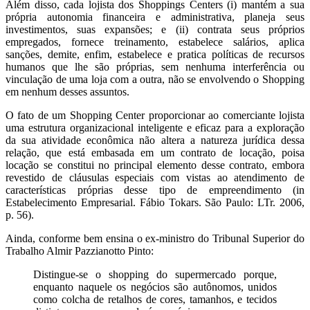
Além disso, cada lojista dos Shoppings Centers (i) mantém a sua
própria autonomia financeira e administrativa, planeja seus
investimentos, suas expansões; e (ii) contrata seus próprios
empregados, fornece treinamento, estabelece salários, aplica
sanções, demite, enfim, estabelece e pratica políticas de recursos
humanos que lhe são próprias, sem nenhuma interferência ou
vinculação de uma loja com a outra, não se envolvendo o Shopping
em nenhum desses assuntos.
O fato de um Shopping Center proporcionar ao comerciante lojista
uma estrutura organizacional inteligente e eficaz para a exploração
da sua atividade econômica não altera a natureza jurídica dessa
relação, que está embasada em um contrato de locação, poisa
locação se constitui no principal elemento desse contrato, embora
revestido de cláusulas especiais com vistas ao atendimento de
características próprias desse tipo de empreendimento (in
Estabelecimento Empresarial. Fábio Tokars. São Paulo: LTr. 2006,
p. 56).
Ainda, conforme bem ensina o ex-ministro do Tribunal Superior do
Trabalho Almir Pazzianotto Pinto:
Distingue-se o shopping do supermercado porque,
enquanto naquele os negócios são autônomos, unidos
como colcha de retalhos de cores, tamanhos, e tecidos