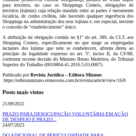
para terceiros, no caso os Shoppings Centers, obrigações de
terceiros (lojistas) cuja relação mantida entre as partes é meramente
locatícia, de cunho civilista, não havendo qualquer ingerência dos
Shoppings na administração dos seus lojistas e, em especial, inexiste
o conceito de “estabelecimento” único.
A atribuição da obrigação contida no §1º do art. 389, da CLT, aos
Shopping Centers, especificamente no que tange as empregadas
lactantes dos lojistas que nele se estabelecem, afronta direta ao
princípio da legalidade expresso no art. 5º, inciso II, da CF/88,
conforme recente decisão do Ministro Breno Medeiros, do Tribunal
Superior do Trabalho (0010804-41.2016.5.03.0007).
Publicado por
Revista Jurídica – Editora Mizuno
:
https://editoramizuno.emnuvens.com.br/revista/article/view/16/8
Posts mais vistos
21/09/2022
PRAZO PARA DESOCUPAÇÃO VOLUNTÁRIA EM AÇÃO
DE DESPEJO É PRAZO...
24/07/2023
DO ADICIONAL DE PERICULOSIDADE PARA