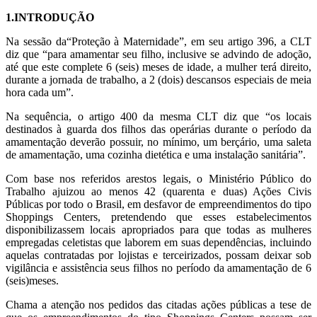
1.INTRODUÇÃO
Na sessão da“Proteção à Maternidade”, em seu artigo 396, a CLT
diz que “para amamentar seu filho, inclusive se advindo de adoção,
até que este complete 6 (seis) meses de idade, a mulher terá direito,
durante a jornada de trabalho, a 2 (dois) descansos especiais de meia
hora cada um”.
Na sequência, o artigo 400 da mesma CLT diz que “os locais
destinados à guarda dos filhos das operárias durante o período da
amamentação deverão possuir, no mínimo, um berçário, uma saleta
de amamentação, uma cozinha dietética e uma instalação sanitária”.
Com base nos referidos arestos legais, o Ministério Público do
Trabalho ajuizou ao menos 42 (quarenta e duas) Ações Civis
Públicas por todo o Brasil, em desfavor de empreendimentos do tipo
Shoppings Centers, pretendendo que esses estabelecimentos
disponibilizassem locais apropriados para que todas as mulheres
empregadas celetistas que laborem em suas dependências, incluindo
aquelas contratadas por lojistas e terceirizados, possam deixar sob
vigilância e assistência seus filhos no período da amamentação de 6
(seis)meses.
Chama a atenção nos pedidos das citadas ações públicas a tese de