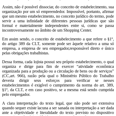
Assim, não é possível dissociar, do conceito de estabelecimento, sua
organização por um só empreendedor. Impossível, portanto, afirmar
que um mesmo estabelecimento, no conceito jurídico do termo, pode
servir a uma infinidade de diferentes pessoas jurídicas que são
formal e materialmente independentes entre si, como se passa
incontroversamente no âmbito de um Shopping Center.
Em assim sendo, o conceito de estabelecimento a que refere o §1º,
do artigo 389 da CLT, somente pode ser àquele relativo a uma só
empresa, a empresa de seu empregador,responsável direto e único
pelas obrigações trabalhistas.
Dessa forma, cada lojista possui seu próprio estabelecimento, o qual
organiza e dirige para fim de exercer “atividade econômica
organizada para a produção ou a circulação de bens ou de serviços”
(CC,art. 966), razão pela qual o Ministério Público do Trabalho
deveria dirigir seus esforços para verificar se nesses
estabelecimentos é exigível o cumprimento da norma do art. 389,
§1º, da CLT, e em caso positivo, se a mesma está sendo cumprida
pelo empregador.
A clara interpretação do texto legal, que não pode ser extensiva
quando sequer existe lacuna a ser sanada ou interpretação a ser dada
ante a objetividade e literalidade do texto previsto no dispositivo