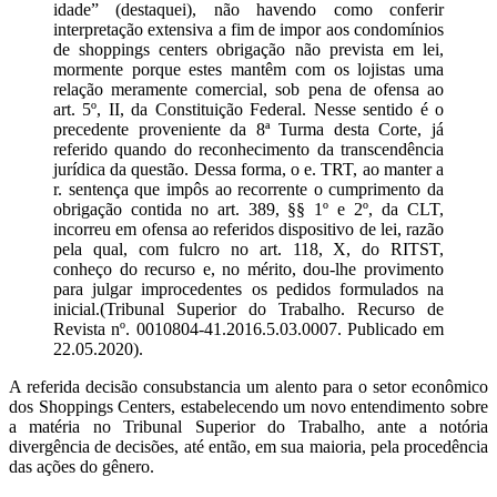
idade” (destaquei), não havendo como conferir
interpretação extensiva a fim de impor aos condomínios
de shoppings centers obrigação não prevista em lei,
mormente porque estes mantêm com os lojistas uma
relação meramente comercial, sob pena de ofensa ao
art. 5º, II, da Constituição Federal. Nesse sentido é o
precedente proveniente da 8ª Turma desta Corte, já
referido quando do reconhecimento da transcendência
jurídica da questão. Dessa forma, o e. TRT, ao manter a
r. sentença que impôs ao recorrente o cumprimento da
obrigação contida no art. 389, §§ 1º e 2º, da CLT,
incorreu em ofensa ao referidos dispositivo de lei, razão
pela qual, com fulcro no art. 118, X, do RITST,
conheço do recurso e, no mérito, dou-lhe provimento
para julgar improcedentes os pedidos formulados na
inicial.(Tribunal Superior do Trabalho. Recurso de
Revista nº. 0010804-41.2016.5.03.0007. Publicado em
22.05.2020).
A referida decisão consubstancia um alento para o setor econômico
dos Shoppings Centers, estabelecendo um novo entendimento sobre
a matéria no Tribunal Superior do Trabalho, ante a notória
divergência de decisões, até então, em sua maioria, pela procedência
das ações do gênero.