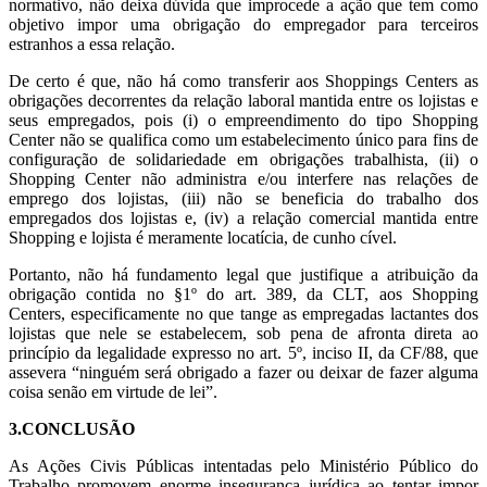
normativo, não deixa dúvida que improcede a ação que tem como
objetivo impor uma obrigação do empregador para terceiros
estranhos a essa relação.
De certo é que, não há como transferir aos Shoppings Centers as
obrigações decorrentes da relação laboral mantida entre os lojistas e
seus empregados, pois (i) o empreendimento do tipo Shopping
Center não se qualifica como um estabelecimento único para fins de
configuração de solidariedade em obrigações trabalhista, (ii) o
Shopping Center não administra e/ou interfere nas relações de
emprego dos lojistas, (iii) não se beneficia do trabalho dos
empregados dos lojistas e, (iv) a relação comercial mantida entre
Shopping e lojista é meramente locatícia, de cunho cível.
Portanto, não há fundamento legal que justifique a atribuição da
obrigação contida no §1º do art. 389, da CLT, aos Shopping
Centers, especificamente no que tange as empregadas lactantes dos
lojistas que nele se estabelecem, sob pena de afronta direta ao
princípio da legalidade expresso no art. 5º, inciso II, da CF/88, que
assevera “ninguém será obrigado a fazer ou deixar de fazer alguma
coisa senão em virtude de lei”.
3.CONCLUSÃO
As Ações Civis Públicas intentadas pelo Ministério Público do
Trabalho promovem enorme insegurança jurídica ao tentar impor