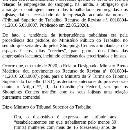
relação às empregadas do shopping, há, ainda, a obrigação que
abrange o contingenciamento das trabalhadoras empregadas dos
lojistas, daí a necessidade de interpretação acurada da norma”.
(Tribunal Superior do Trabalho. Recurso de Revista nº. 0010804-
41.2016.5.03.0007. Publicado em 22.05.2020).
De fato, a tendência da jurisprudência trabalhista era pela
procedência dos pedidos do Ministério Público do Trabalho, no
sentido que seria devido pelos Shoppings Centers a implantação de
espaços físicos, ditas “creches”, para guarda dos filhos das
empregadas lactantes, incluindo celetistas dos terceirizados e lojistas.
Ocorre que, em maio de 2020, o Relator Designado, Ministro Breno
Medeiros, deu provimento ao Recurso de Revista nº. 0010804-
41.2016.5.03.0007), pois, para o Ministro da 5ª Turma do Tribunal
Superior do Trabalho (TST), as decisões anteriores do processo vão
contra o Artigo 5º, II, da Constituição Federal, vez que os
Shoppings Centers mantêm com os seus lojistas uma relação
puramente comercial.
Diz o Ministro do Tribunal Superior do Trabalho:
Ora, o dispositivo é expresso ao atribuir aos
“estabelecimentos em que trabalharem pelo menos 30
(trinta) mulheres com mais de 16 (dezesseis) anos de