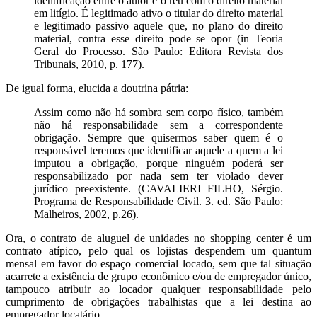
identificação entre o autor e o réu com o direito material
em litígio. É legitimado ativo o titular do direito material
e legitimado passivo aquele que, no plano do direito
material, contra esse direito pode se opor (in Teoria
Geral do Processo. São Paulo: Editora Revista dos
Tribunais, 2010, p. 177).
De igual forma, elucida a doutrina pátria:
Assim como não há sombra sem corpo físico, também
não há responsabilidade sem a correspondente
obrigação. Sempre que quisermos saber quem é o
responsável teremos que identificar aquele a quem a lei
imputou a obrigação, porque ninguém poderá ser
responsabilizado por nada sem ter violado dever
jurídico preexistente. (CAVALIERI FILHO, Sérgio.
Programa de Responsabilidade Civil. 3. ed. São Paulo:
Malheiros, 2002, p.26).
Ora, o contrato de aluguel de unidades no shopping center é um
contrato atípico, pelo qual os lojistas despendem um quantum
mensal em favor do espaço comercial locado, sem que tal situação
acarrete a existência de grupo econômico e/ou de empregador único,
tampouco atribuir ao locador qualquer responsabilidade pelo
cumprimento de obrigações trabalhistas que a lei destina ao
empregador locatário.