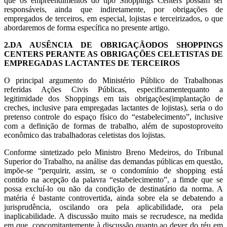
que os empreendimentos do tipo Shoppings Centers possam ser
responsáveis, ainda que indiretamente, por obrigações de
empregados de terceiros, em especial, lojistas e terceirizados, o que
abordaremos de forma específica no presente artigo.
2.DA AUSÊNCIA DE OBRIGAÇÃODOS SHOPPINGS
CENTERS PERANTE AS OBRIGAÇÕES CELETISTAS DE
EMPREGADAS LACTANTES DE TERCEIROS
O principal argumento do Ministério Público do Trabalhonas
referidas Ações Civis Públicas, especificamentequanto a
legitimidade dos Shoppings em tais obrigações(implantação de
creches, inclusive para empregadas lactantes de lojistas), seria o do
pretenso controle do espaço físico do “estabelecimento”, inclusive
com a definição de formas de trabalho, além de supostoproveito
econômico das trabalhadoras celetistas dos lojistas.
Conforme sintetizado pelo Ministro Breno Medeiros, do Tribunal
Superior do Trabalho, na análise das demandas públicas em questão,
impõe-se “perquirir, assim, se o condomínio de shopping está
contido na acepção da palavra “estabelecimento”, a fimde que se
possa excluí-lo ou não da condição de destinatário da norma. A
matéria é bastante controvertida, ainda sobre ela se debatendo a
jurisprudência, oscilando ora pela aplicabilidade, ora pela
inaplicabilidade. A discussão muito mais se recrudesce, na medida
em que, concomitantemente à discussão quanto ao dever do réu em