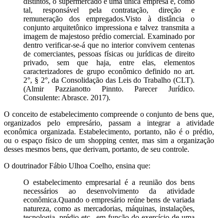
distintos, o supermercado é uma única empresa e, como
tal, responsável pela contratação, direção e
remuneração dos empregados.Visto à distância o
conjunto arquitetônico impressiona e talvez transmita a
imagem de majestoso prédio comercial. Examinado por
dentro verificar-se-á que no interior convivem centenas
de comerciantes, pessoas físicas ou jurídicas de direito
privado, sem que haja, entre elas, elementos
caracterizadores de grupo econômico definido no art.
2°, § 2°, da Consolidação das Leis do Trabalho (CLT).
(Almir Pazzianotto Pinnto. Parecer Jurídico.
Consulente: Abrasce. 2017).
O conceito de estabelecimento compreende o conjunto de bens que,
organizados pelo empresário, passam a integrar a atividade
econômica organizada. Estabelecimento, portanto, não é o prédio,
ou o espaço físico de um shopping center, mas sim a organização
desses mesmos bens, que derivam, portanto, de seu controle.
O doutrinador Fábio Ulhoa Coelho, ensina que:
O estabelecimento empresarial é a reunião dos bens
necessários ao desenvolvimento da atividade
econômica.Quando o empresário reúne bens de variada
natureza, como as mercadorias, máquinas, instalações,
tecnologia, prédio etc., em função do exercício de uma