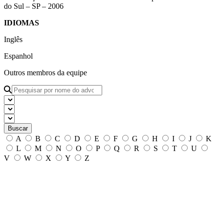
do Sul – SP – 2006
IDIOMAS
Inglês
Espanhol
Outros membros da
equipe
Buscar
A
B
C
D
E
F
G
H
I
J
K
L
M
N
O
P
Q
R
S
T
U
V
W
X
Y
Z