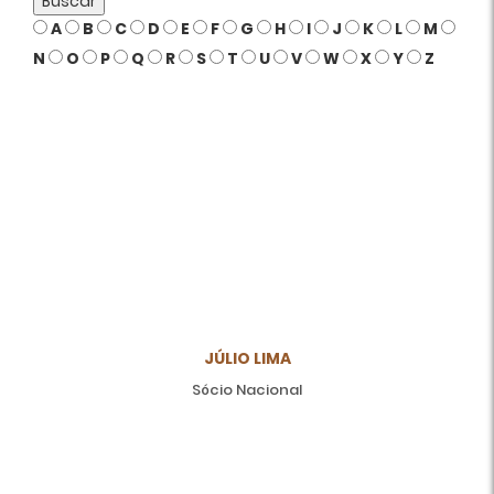
Buscar
A
B
C
D
E
F
G
H
I
J
K
L
M
N
O
P
Q
R
S
T
U
V
W
X
Y
Z
JÚLIO LIMA
Sócio Nacional