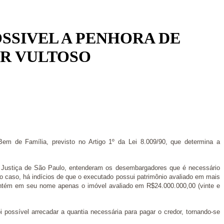
OSSIVEL A PENHORA DE
OR VULTOSO
Bem de Família, previsto no Artigo 1º da Lei 8.009/90, que determina a
de Justiça de São Paulo, entenderam os desembargadores que é necessário
m o caso, há indícios de que o executado possui patrimônio avaliado em mais
mantém em seu nome apenas o imóvel avaliado em R$24.000.000,00 (vinte e
 possível arrecadar a quantia necessária para pagar o credor, tornando-se