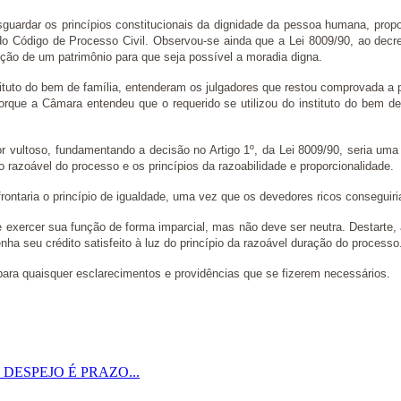
uardar os princípios constitucionais da dignidade da pessoa humana, proporc
º do Código de Processo Civil. Observou-se ainda que a Lei 8009/90, ao decr
nção de um patrimônio para que seja possível a moradia digna.
tituto do bem de família, entenderam os julgadores que restou comprovada a 
rque a Câmara entendeu que o requerido se utilizou do instituto do bem de 
or vultoso, fundamentando a decisão no Artigo 1º, da Lei 8009/90, seria um
ão razoável do processo e os princípios da razoabilidade e proporcionalidade.
nfrontaria o princípio de igualdade, uma vez que os devedores ricos consegui
exercer sua função de forma imparcial, mas não deve ser neutra. Destarte, a
ha seu crédito satisfeito à luz do princípio da razoável duração do processo
ara quaisquer esclarecimentos e providências que se fizerem necessários.
ESPEJO É PRAZO...