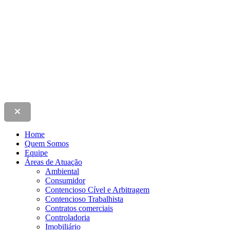
Home
Quem Somos
Equipe
Áreas de Atuação
Ambiental
Consumidor
Contencioso Cível e Arbitragem
Contencioso Trabalhista
Contratos comerciais
Controladoria
Imobiliário