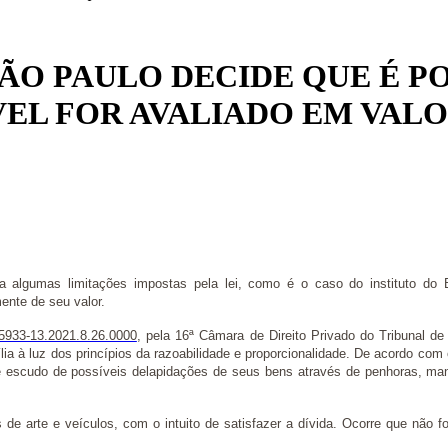
SÃO PAULO DECIDE QUE É P
VEL FOR AVALIADO EM VAL
tra algumas limitações impostas pela lei, como é o caso do instituto do 
ente de seu valor.
5933-13.2021.8.26.0000
, pela 16ª Câmara de Direito Privado do Tribunal 
ília à luz dos princípios da razoabilidade e proporcionalidade. De acordo co
 de escudo de possíveis delapidações de seus bens através de penhoras, 
arte e veículos, com o intuito de satisfazer a dívida. Ocorre que não foi