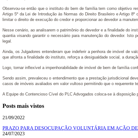
Observou-se então que o instituto do bem de família tem como objetivo resg
Artigo 5º da Lei de Introdução às Normas do Direito Brasileiro e Artigo 8
limitar o direito de execução do credor e proporcionar ao devedor a manute
Nesse cenário, ao analisarem o patrimônio do devedor e a finalidade do ins
quantia visando garantir o necessário para manutenção do devedor. Isto po
legal.
Ainda, os Julgadores entenderam que indeferir a penhora de imóvel de val
que afronta a finalidade do instituto, reforça a desigualdade social, a duraç
Logo, tornar inflexível a impenhorabilidade de imóvel de bem de família co
Sendo assim, prevaleceu o entendimento que a prestação jurisdicional deve 
casos de imóveis avaliados em valor vultoso permitindo que o requerente ten
A Equipe do Contencioso Cível do PLC Advogados coloca-se à disposição p
Posts mais vistos
21/09/2022
PRAZO PARA DESOCUPAÇÃO VOLUNTÁRIA EM AÇÃO DE D
24/07/2023